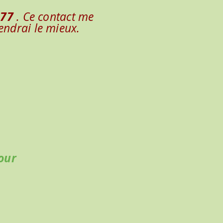
277
. Ce contact me
endrai le mieux.
our