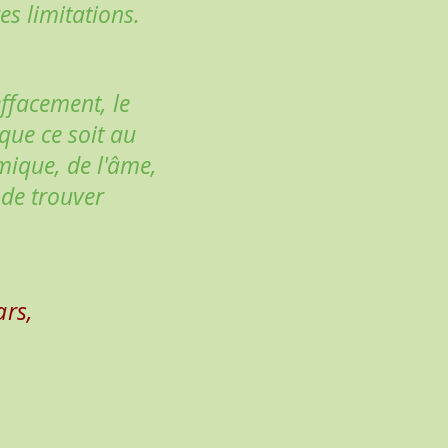
s limitations.
effacement, le
que ce soit au
mique, de l'âme,
 de trouver
ars,