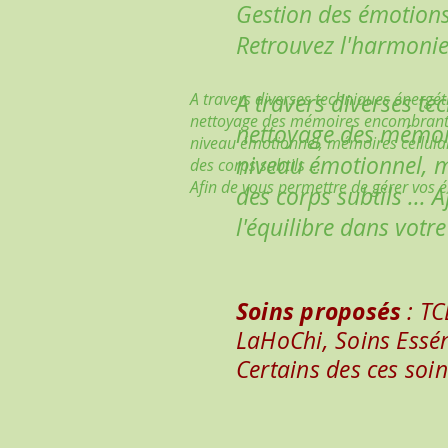
Gestion des émotions
Retrouvez l'harmonie
A travers diverses techniques énergét
A travers diverses te
nettoyage des mémoires encombrantes
nettoyage des mémoir
niveau émotionnel, mémoires cellulai
niveau émotionnel, m
des corps subtils ...
Afin de vous permettre de gérer vos é
des corps subtils ...
l'équilibre dans votre
Soins proposés
: TC
LaHoChi, Soins Essé
Certains des ces soi