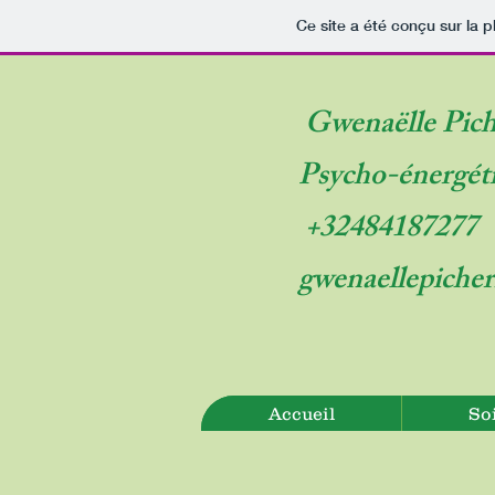
Ce site a été conçu sur la p
Gwenaëlle Pich
Psycho-énergét
+32484187277
gwenaellepiche
Accueil
So