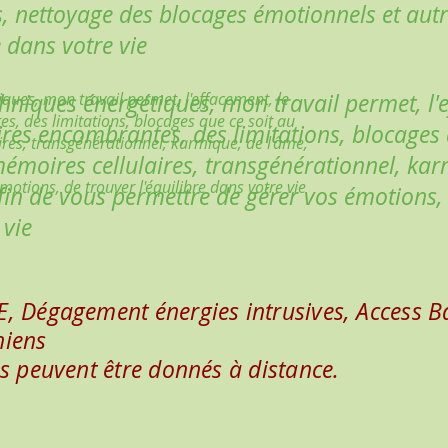
, nettoyage des blocages émotionnels et autre
 dans votre vie
iques, mon travail permet, l'effacement, le
chniques énergétiques, mon travail permet, l'
, des limitations, blocages que ce soit au
es encombrantes, des limitations, blocages 
res, transgénérationnel, karmique, de l'âme,
émoires cellulaires, transgénérationnel, kar
motions, de trouver l'équilibre dans votre vie
 Afin de vous permettre de gérer vos émotions,
 vie
E, Dégagement énergies intrusives, Access B
niens
ns peuvent être donnés à distance.