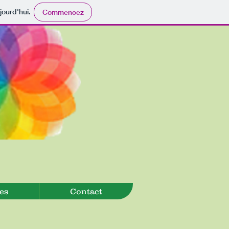
jourd'hui.
Commencez
es
Contact